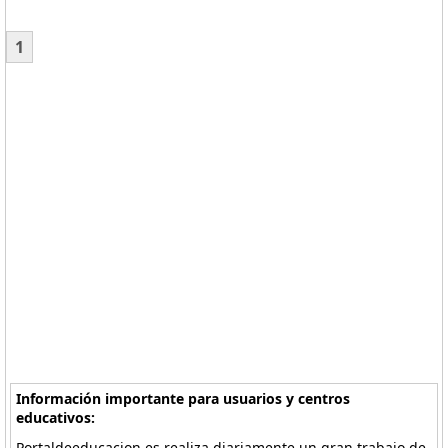
1
Información importante para usuarios y centros
educativos:
Portaldeeducacion.es realiza diariamente un gran trabajo de